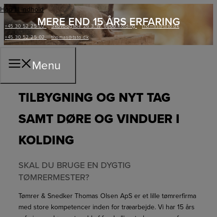
Hop til indhold
MERE END 15 ÅRS ERFARING
+45 30 52 25 02
Skovbogade 26 3. tv. 6000 Kolding
thomas@tsto.dk
+45 30 52 25 02
thomas@tsto.dk
Menu
TILBYGNING OG NYT TAG
SAMT DØRE OG VINDUER I
KOLDING
SKAL DU BRUGE EN DYGTIG
TØMRERMESTER?
Tømrer & Snedker Thomas Olsen ApS er et lille tømrerfirma
med store kompetencer inden for træarbejde. Vi har 15 års