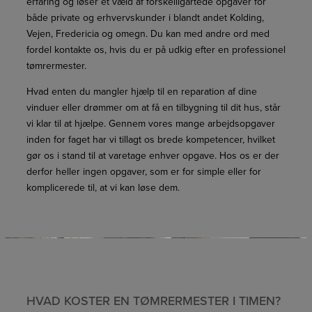
erfaring og løser et væld af forskelligartede opgaver for
både private og erhvervskunder i blandt andet Kolding,
Vejen, Fredericia og omegn. Du kan med andre ord med
fordel kontakte os, hvis du er på udkig efter en professionel
tømrermester.
Hvad enten du mangler hjælp til en reparation af dine
vinduer eller drømmer om at få en tilbygning til dit hus, står
vi klar til at hjælpe. Gennem vores mange arbejdsopgaver
inden for faget har vi tillagt os brede kompetencer, hvilket
gør os i stand til at varetage enhver opgave. Hos os er der
derfor heller ingen opgaver, som er for simple eller for
komplicerede til, at vi kan løse dem.
HVAD KOSTER EN TØMRERMESTER I TIMEN?